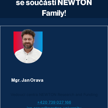
se součástí NEWTON
Family!
Mgr. Jan Orava
Vedoucí centra NEWTON Research and Funding
+420 739 027 166