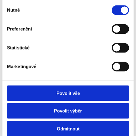
Spolupráce se středními školami
Výběr
Nutné
souhlasu
Podporujeme vedení škol prostřednictvím
EDULeaders Clubu a zároveň přinášíme
programy pro studenty. Nabízíme přednášky,
Preferenční
workshopy i inspiraci z praxe, které posouvají
školy i jejich žáky kupředu.
Statistické
Marketingové
Povolit vše
Povolit výběr
Odmítnout