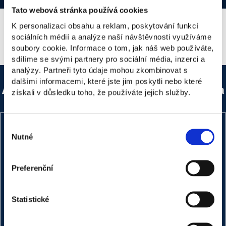
Tato webová stránka používá cookies
K personalizaci obsahu a reklam, poskytování funkcí
sociálních médií a analýze naší návštěvnosti využíváme
soubory cookie. Informace o tom, jak náš web používáte,
sdílíme se svými partnery pro sociální média, inzerci a
analýzy. Partneři tyto údaje mohou zkombinovat s
dalšími informacemi, které jste jim poskytli nebo které
Ak máte akékoľvek otázky, neváhajte sa na
získali v důsledku toho, že používáte jejich služby.
nás obrátiť.
Výběr
Nutné
souhlasu
Preferenční
Statistické