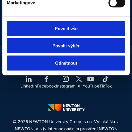
Ing. Renáta Šejnová
Marketingové
Vedúci oddelenia marketingu
+420 720 457 979
Povolit vše
renata.sejnova@newton.university
Povolit výběr
Odmítnout
LinkedIn
Facebook
Instagram
X
YouTube
TikTok
© 2025 NEWTON University Group, s.r.o. Vysoká škola
NEWTON, a.s.(v internacionálním prostředí NEWTON