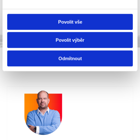
Povolit vše
Povolit výběr
Odmítnout
Kontakt pro média: