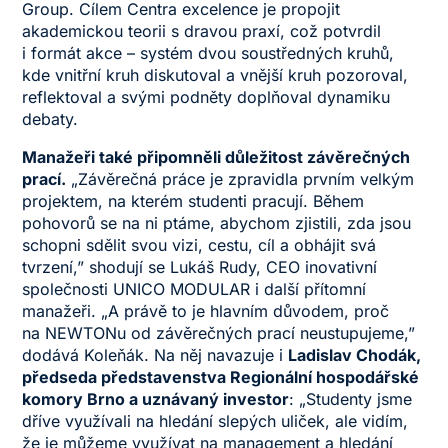
Group. Cílem Centra excelence je propojit
akademickou teorii s dravou praxí, což potvrdil
i formát akce – systém dvou soustředných kruhů,
kde vnitřní kruh diskutoval a vnější kruh pozoroval,
reflektoval a svými podněty doplňoval dynamiku
debaty.
Manažeři také připomněli důležitost závěrečných
prací.
„Závěrečná práce je zpravidla prvním velkým
projektem, na kterém studenti pracují. Během
pohovorů se na ni ptáme, abychom zjistili, zda jsou
schopni sdělit svou vizi, cestu, cíl a obhájit svá
tvrzení,” shodují se Lukáš Rudy, CEO inovativní
společnosti UNICO MODULAR i další přítomní
manažeři. „A právě to je hlavním důvodem, proč
na NEWTONu od závěrečných prací neustupujeme,”
dodává Koleňák. Na něj navazuje i
Ladislav Chodák,
předseda představenstva Regionální hospodářské
komory Brno a uznávaný investor
: „Studenty jsme
dříve využívali na hledání slepých uliček, ale vidím,
že je můžeme využívat na management a hledání