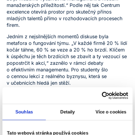
manažerských příležitostí.“ Podle něj tak Centrum
excelence otevírá prostor pro skutečný přínos
mladých talentů přímo v rozhodovacích procesech
firem.
Jedním z nejsilnějších momentů diskuse byla
metafora o fungování týmu. „V každé firmě 20 % lidí
kočár táhne, 60 % se veze a 20 % ho brzdí. Klíčem
k úspěchu je těch brzdících se zbavit a ty vezoucí se
popostrčit k akci,“ zaznělo v rámci debaty
o efektivním managementu. Pro studenty šlo
o cennou lekci z reálného byznysu, která se
v učebnicích hledá jen stěží.
Diskuse ukázala, že bariéry mezi generacemi jsou
v moderním leadershipu přežitkem. „Měla jsem
na začátku strach, jsem teprve v prváku a proti mně
Souhlas
Detaily
Více o cookies
seděly kapacity z praxe. Ale potvrdili nám, že i náš
pohled mladé generace jim má co dát,“ sdílela své
dojmy studentka NEWTONu. Právě tato
obousměrná
Tato webová stránka používá cookies
inspirace
je základním kamenem Centra excelence.