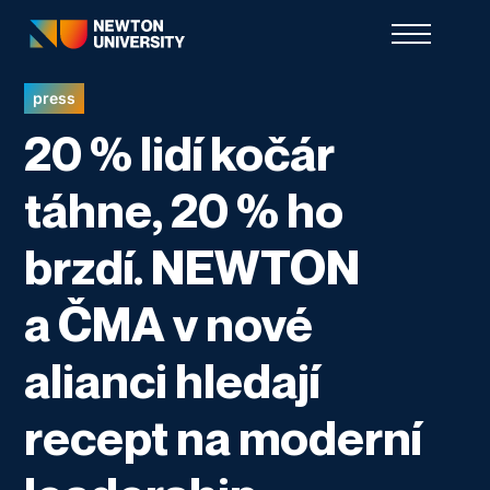
press
20 % lidí kočár
táhne, 20 % ho
brzdí. NEWTON
a ČMA v nové
alianci hledají
recept na moderní