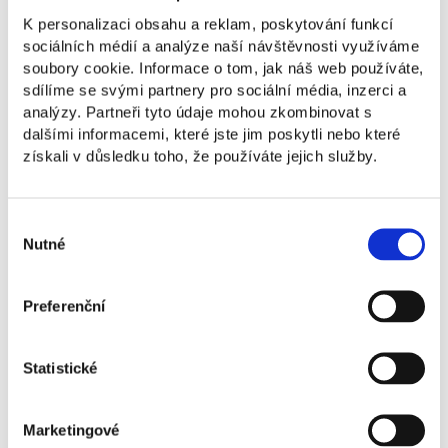
Mezi dalšími kroky spolupráce je plánováno
K personalizaci obsahu a reklam, poskytování funkcí
například intenzivnější zapojení studentů do
projektu
sociálních médií a analýze naší návštěvnosti využíváme
„Stínování manažerů“, který umožní budoucím
soubory cookie. Informace o tom, jak náš web používáte,
lídrům nahlédnout pod pokličku rozhodování
sdílíme se svými partnery pro sociální média, inzerci a
v nejúspěšnějších českých firmách
.
analýzy. Partneři tyto údaje mohou zkombinovat s
dalšími informacemi, které jste jim poskytli nebo které
Pro zástupce univerzitní sféry přinesl kulatý stůl
získali v důsledku toho, že používáte jejich služby.
jasné zadání. „Potvrdili jsme si, že hodnoty, které
na škole žijeme, jsou v praxi klíčové. Odnáším si
řadu nápadů na nové projekty, do kterých studenty
Výběr
zapojíme,“ uzavřela diskusní odpoledne jedna
Nutné
souhlasu
z účastnic.
Fotografie z akce ke stažení naleznete
zde
.
Preferenční
Statistické
Marketingové