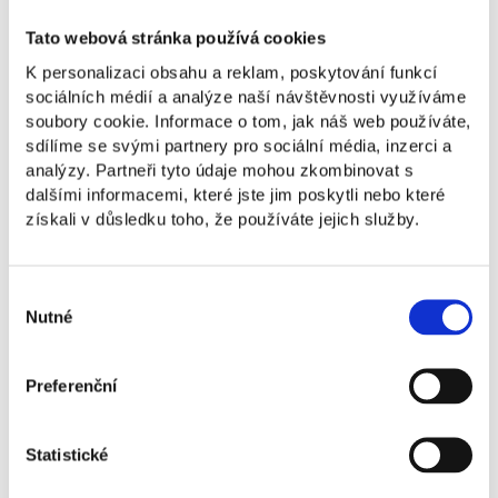
Tato webová stránka používá cookies
Doc. Ing. Jana Turčínková, PhD. pôsobila
K personalizaci obsahu a reklam, poskytování funkcí
mnoho rokov v akademickej sfére na plný
sociálních médií a analýze naší návštěvnosti využíváme
úväzok, kde sa venovala najmä výučbe
soubory cookie. Informace o tom, jak náš web používáte,
predmetov z oblasti marketingu, a to
sdílíme se svými partnery pro sociální média, inzerci a
v českých aj anglických študijných
analýzy. Partneři tyto údaje mohou zkombinovat s
programoch. Jej cieľom bolo vždy prepájať
dalšími informacemi, které jste jim poskytli nebo které
teóriu s praxou. V rámci jej výučby tak vzniklo
získali v důsledku toho, že používáte jejich služby.
množstvo projektov, ktoré boli reálne
implementované. Vo svojej vedeckej činnosti
sa dlhodobo venuje problematike správania
Výběr
spotrebiteľov. V minulosti pracovala aj pre
Nutné
souhlasu
Český rozhlas. Vo voľnom čase sa venuje
tvorivým aktivitám a cestovaniu.
Preferenční
doc. Ing. Jana Turčínková, Ph.D.
Vyučujúci marketingu, PR a strategickej
Statistické
komunikácie, PR manažér spoločnosti
HATRACO s.r.o.