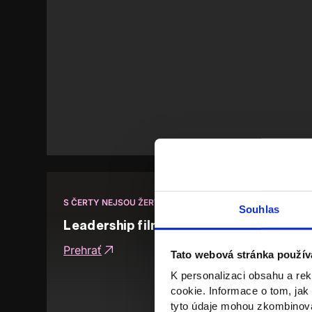
S ČERTY NEJSOU ŽERTY | DOPADY SLABÉHO LEADERSHIPU
Souhlas
Leadership filmových postav
Prehrať
Tato webová stránka použív
K personalizaci obsahu a re
cookie. Informace o tom, jak
tyto údaje mohou zkombinovat