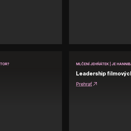
ÁTOR?
MLČENÍ JEHŇÁTEK | JE HANNI
Leadership filmovýc
Prehrať