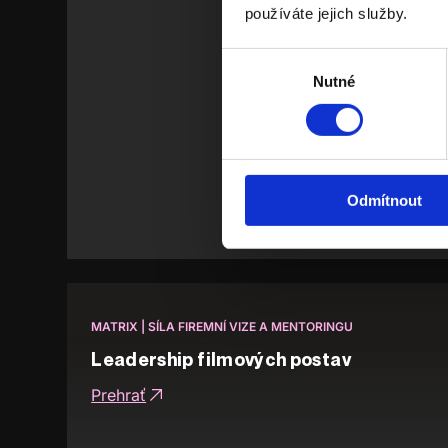
používáte jejich služby.
Výběr
souhlasu
Nutné
Odmítnout
MATRIX | SÍLA FIREMNÍ VIZE A MENTORINGU
Leadership filmových postav
Prehrať