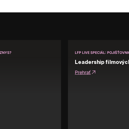
YZNYS?
LFP LIVE SPECIÁL: POJIŠŤOVN
Leadership filmovýc
Prehrať