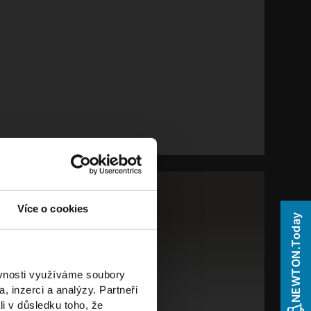
ÍT V TOXICKÉ FIRMĚ?
Více o cookies
NEWTON.Today
h postav
ěvnosti využíváme soubory
, inzerci a analýzy. Partneři
li v důsledku toho, že