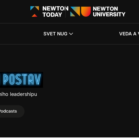
SVET NUG
VEDA A 
ilmových postav
ního leadershipu