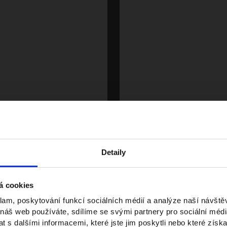
ĎÁBEL NOSÍ PRADU | JAK PŘEŽ
Detaily
Leadership filmovýc
Prehrať
á cookies
klam, poskytování funkcí sociálních médií a analýze naší návšt
 náš web používáte, sdílíme se svými partnery pro sociální média
 s dalšími informacemi, které jste jim poskytli nebo které získa