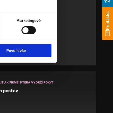
Prihláška
Marketingové
Povolit vše
ITU K FIRMĚ, KTERÁ VYDRŽÍ ROKY?
h postav