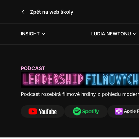
Zpět na web školy
INSIGHT
ĽUDIA NEWTONU
Leadership f
PODCAST
Podcast rozebírá filmové hrdiny z pohledu moder