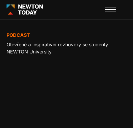
Vývoj Dva na jednoho
PODCAST
Otevřené a inspirativní rozhovory se studenty
NEWTON University