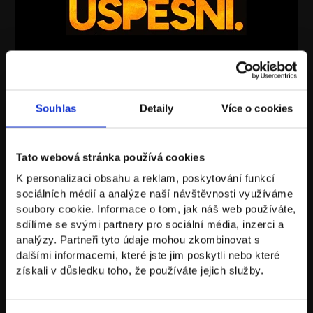
Rozhovory s lidmi, kteří dokážou žít
Souhlas
Detaily
Více o cookies
úspěšný a spokojený život
Tato webová stránka používá cookies
Zistiť viac
K personalizaci obsahu a reklam, poskytování funkcí
sociálních médií a analýze naší návštěvnosti využíváme
soubory cookie. Informace o tom, jak náš web používáte,
sdílíme se svými partnery pro sociální média, inzerci a
analýzy. Partneři tyto údaje mohou zkombinovat s
dalšími informacemi, které jste jim poskytli nebo které
získali v důsledku toho, že používáte jejich služby.