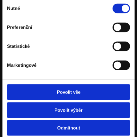
Výběr
Nutné
souhlasu
Preferenční
Statistické
Marketingové
Podcast rozebírá filmové hrdiny
z pohledu moderního leadershipu
Povolit vše
Zistiť viac
Povolit výběr
Odmítnout