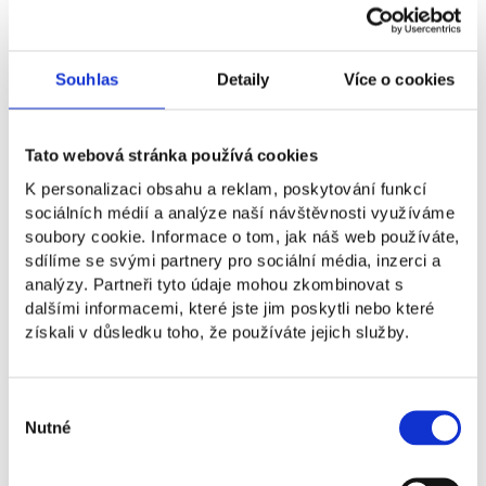
Laura Catarrasa je odborníčka na komunikáciu
a vzdelávanie s dvojitým magisterským titulom
Souhlas
Detaily
Více o cookies
v odbore Politika a medzinárodné vzťahy
a Jazyky pre interkultúrnu komunikáciu.
Plynule hovorí taliansky, anglicky, portugalsky,
Tato webová stránka používá cookies
španielsky a francúzsky, základy má aj
K personalizaci obsahu a reklam, poskytování funkcí
v češtine a mandarínčine. Má viac než desať
sociálních médií a analýze naší návštěvnosti využíváme
rokov skúseností so spoluprácou
soubory cookie. Informace o tom, jak náš web používáte,
s medzinárodnými tímami v regiónoch NAC,
sdílíme se svými partnery pro sociální média, inzerci a
EMEA, APAC a LATAM a prináša hlboké
analýzy. Partneři tyto údaje mohou zkombinovat s
interkultúrne porozumenie, adaptabilitu
dalšími informacemi, které jste jim poskytli nebo které
a globálny nadhľad. Jej profesionálne pozadie
získali v důsledku toho, že používáte jejich služby.
zahŕňa cestovný priemysel, DEI, koučing
a vzdelávanie, s výrazným dôrazom
na výučbu. Spolupráca je jadrom jej
Výběr
pracovného štýlu a darí sa jej v multikultúrnom
Nutné
souhlasu
a medziodborovom prostredí, kde
s precíznosťou a strategickým riešením situácií
zvláda rôzne štýly vedenia, náročné termíny aj