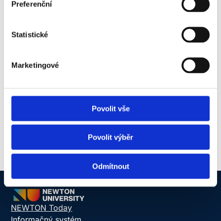
Preferenční
meniace sa priority.
Laura Catarrasa
Statistické
Akademická pracovníčka Centra jazykov,
expertka na cestovný priemysel, DEI,
Marketingové
koučing a vzdelávanie; špecialistka na
taliančinu a business konzultantka
Povolit vše
Povolit výběr
Odmítnout
NEWTON Today
Informačný systém