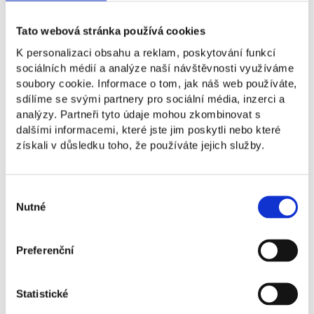
Tato webová stránka používá cookies
František Müller je odborník na projektové
riadenie, informačné systémy v manažmente
K personalizaci obsahu a reklam, poskytování funkcí
a digitálne kompetencie s výrazným presahom
sociálních médií a analýze naší návštěvnosti využíváme
do oblasti energetiky, Smart Grid a Smart
soubory cookie. Informace o tom, jak náš web používáte,
Meteringu. Na NEWTON University pôsobí ako
sdílíme se svými partnery pro sociální média, inzerci a
garant a vyučujúci programu MSc. Digitálne
analýzy. Partneři tyto údaje mohou zkombinovat s
kompetencie, kde prepája manažérsku prax
dalšími informacemi, které jste jim poskytli nebo které
s technologickým porozumením, najmä
získali v důsledku toho, že používáte jejich služby.
v oblasti projektového riadenia,
podnikateľského myslenia a využívania
informačných systémov v riadení organizácií.
Výběr
Do výučby prináša skúsenosti z reálnych
Nutné
souhlasu
technologických a dátovo orientovaných
projektov vrátane praktických aplikácií
Preferenční
Machine Learningu a AI v energetike.
Mgr. František Müller MBA
Statistické
Garant a vyučujúci v programe MSc.