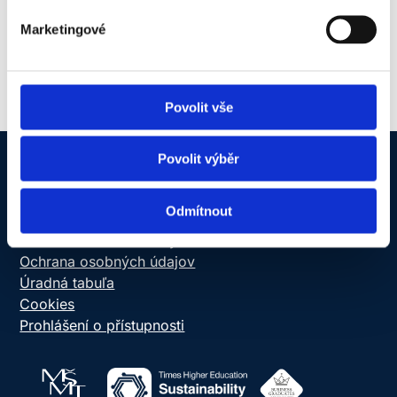
Digitálne kompetencie
Marketingové
Povolit vše
Povolit výběr
NEWTON Today
Odmítnout
Informačný systém
Online schránka dôvery
Ochrana osobných údajov
Úradná tabuľa
Cookies
Prohlášení o přístupnosti