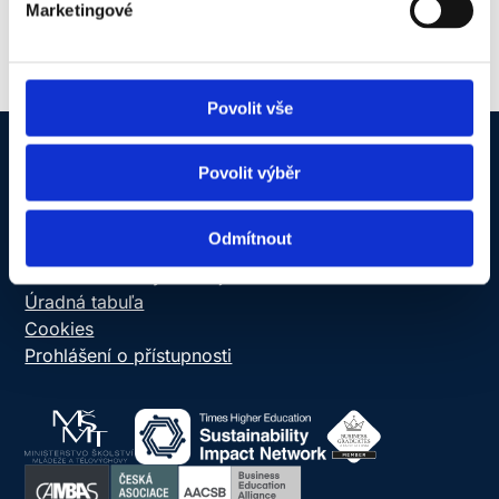
Marketingové
Povolit vše
Povolit výběr
NEWTON Today
Informačný systém
Odmítnout
Online schránka dôvery
Ochrana osobných údajov
Úradná tabuľa
Cookies
Prohlášení o přístupnosti