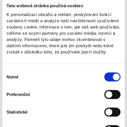
Tato webová stránka používá cookies
Peter Majláth sa dlhodobo venuje výučbe
K personalizaci obsahu a reklam, poskytování funkcí
a osvojovaniu jazykov, pričom na NEWTON
sociálních médií a analýze naší návštěvnosti využíváme
University vedie študentov k efektívnemu
soubory cookie. Informace o tom, jak náš web používáte,
zvládnutiu manažérskej angličtiny, ukazujúc,
sdílíme se svými partnery pro sociální média, inzerci a
že učenie môže byť jednoduché a zábavné.
analýzy. Partneři tyto údaje mohou zkombinovat s
Tento prístup je úzko spojený s jeho hlbokým
dalšími informacemi, které jste jim poskytli nebo které
záujmom o neurovedy a ich praktické využitie
získali v důsledku toho, že používáte jejich služby.
v každodennom živote. Poznanie fungovania
ľudskej mysle tak pretavuje do zlepšovania
zdravia, spokojnosti a vzťahov – kľúčových
Výběr
prvkov osobného aj profesijného úspechu.
Nutné
souhlasu
Mgr. Peter Majlath, MBA
Preferenční
Vyučujúci jazykov, kouč neurovied,
špecialista na vzťahy
Statistické