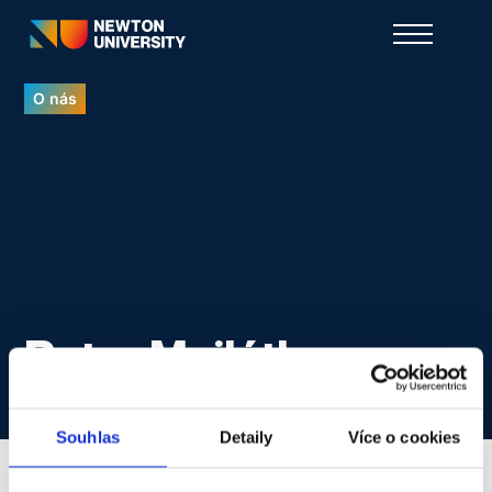
O nás
Peter Majláth
Souhlas
Detaily
Více o cookies