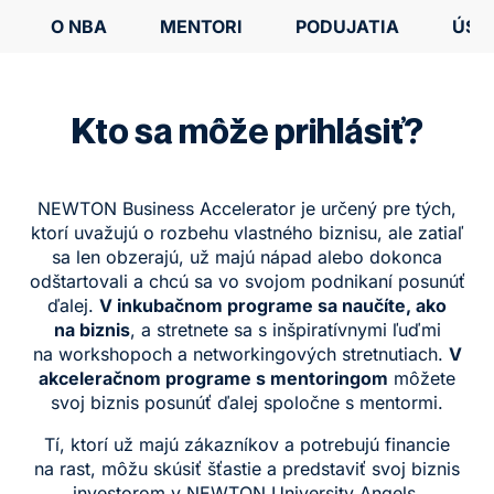
O NBA
MENTORI
PODUJATIA
ÚSP
Kto sa môže prihlásiť?
NEWTON Business Accelerator je určený pre tých,
ktorí uvažujú o rozbehu vlastného biznisu, ale zatiaľ
sa len obzerajú, už majú nápad alebo dokonca
odštartovali a chcú sa vo svojom podnikaní posunúť
ďalej.
V inkubačnom programe sa naučíte, ako
na biznis
, a stretnete sa s inšpiratívnymi ľuďmi
na workshopoch a networkingových stretnutiach.
V
akceleračnom programe s mentoringom
môžete
svoj biznis posunúť ďalej spoločne s mentormi.
Tí, ktorí už majú zákazníkov a potrebujú financie
na rast, môžu skúsiť šťastie a predstaviť svoj biznis
investorom v
NEWTON University Angels
.