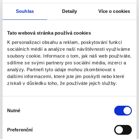
Souhlas
Detaily
Více o cookies
Ako dlho trvá akceleračný program
NBA?
Tato webová stránka používá cookies
K personalizaci obsahu a reklam, poskytování funkcí
Kedy NBA odštartuje?
sociálních médií a analýze naší návštěvnosti využíváme
soubory cookie. Informace o tom, jak náš web používáte,
sdílíme se svými partnery pro sociální média, inzerci a
Platí sa za účasť v NBA?
analýzy. Partneři tyto údaje mohou zkombinovat s
dalšími informacemi, které jste jim poskytli nebo které
získali v důsledku toho, že používáte jejich služby.
Môžem sa prihlásiť s tímom?
Výběr
Nutné
souhlasu
Ako fungujú workshopy a
mentoringové stretnutia?
Preferenční