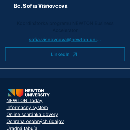
Bc. Sofia Višňovcová
Koordinátorka programu NEWTON Business
Accelerator
sofia.visnovcova@newton.university
LinkedIn
NEWTON Today
Informačný systém
Online schránka dôvery
Ochrana osobných údajov
Úradná tabuľa