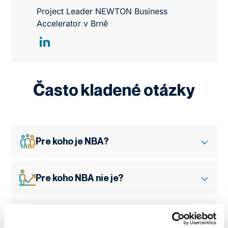
Project Leader NEWTON Business
Accelerator v Brně
Často kladené otázky
Pre koho je NBA?
Pre koho NBA nie je?
S akým projektom sa môžem do
NBA prihlásiť?