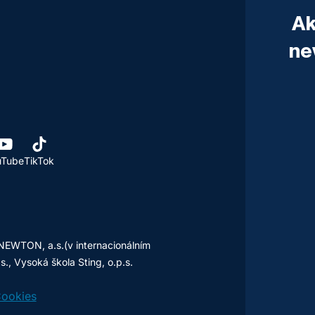
Ak
ne
uTube
TikTok
NEWTON, a.s.(v internacionálním
, Vysoká škola Sting, o.p.s.
ookies