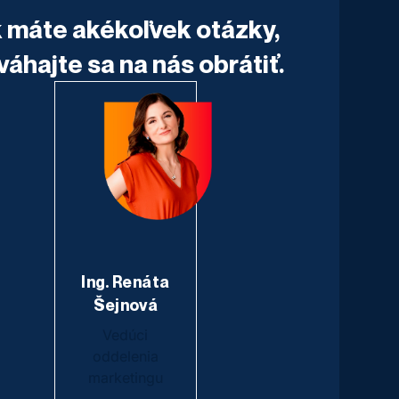
 máte akékoľvek otázky,
váhajte sa na nás obrátiť.
Ing. Renáta
Šejnová
Vedúci
oddelenia
marketingu