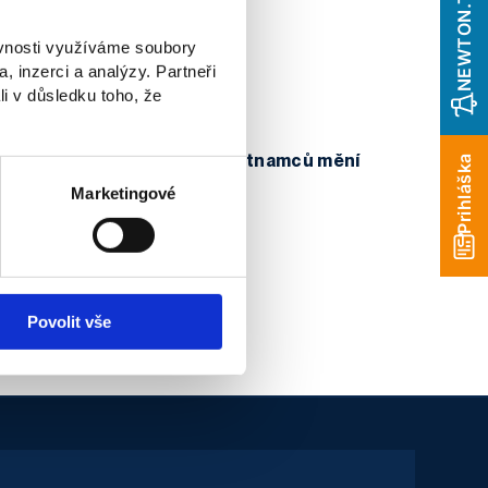
NEWTON.Today
ěvnosti využíváme soubory
, inzerci a analýzy. Partneři
 vzdelávanie
li v důsledku toho, že
Insights
Jak druhá generace Vietnamců mění
Prihláška
Česko
Marketingové
Povolit vše