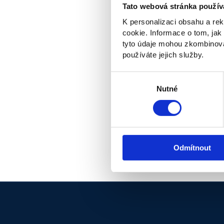
Tato webová stránka použív
K personalizaci obsahu a re
cookie. Informace o tom, jak
Insights
tyto údaje mohou zkombinovat
používáte jejich služby.
Insights
Udržateľnosť nie
Výběr
myslenia
souhlasu
Nutné
Insights
„Tričko za tisíc
než to za stovku
Odmítnout
Hruban