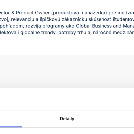
tor & Product Owner (produktová manažérka) pre medziná
oj, relevanciu a špičkovú zákaznícku skúsenosť študentov (
pohľadom, rozvíja programy ako Global Business and Man
lektovali globálne trendy, potreby trhu aj náročné medziná
Detaily
Moje články