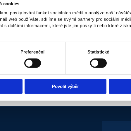
á cookies
klam, poskytování funkcí sociálních médií a analýze naší návšt
 náš web používáte, sdílíme se svými partnery pro sociální média
Ekonomika a biznis
Vyučujúci a lektori
Svet NUG
Štúdium a
 s dalšími informacemi, které jste jim poskytli nebo které získa
 je téma, ale spôsob
Preferenční
Statistické
ku môže byť lacnejšie
,“ hovorí Ludmila
Povolit výběr