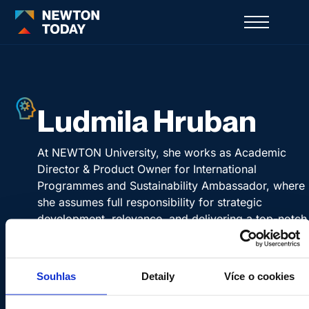
Ludmila Hruban
At NEWTON University, she works as Academic
Director & Product Owner for International
Programmes and Sustainability Ambassador, where
she assumes full responsibility for strategic
development, relevance, and delivering a top-notch
student experience (CX). In her role, she innovativel
bridges the academic vision with business and
marketing perspectives, develops programmes suc
Souhlas
Detaily
Více o cookies
as Global Business and Management, Economics a
Sustainable Management, and the Vietnam Project,