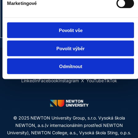
Marketingové
Marketing Manager
+420 720 457 979
renata.sejnova@newton.university
Povolit vše
Povolit výběr
Odmítnout
LinkedIn
Facebook
Instagram
X
YouTube
TikTok
© 2025 NEWTON University Group, s.r.o. Vysoká škola
NEWTON, a.s.(v internacionálním prostředí NEWTON
University), NEWTON College, a.s., Vysoká škola Sting, o.p.s.