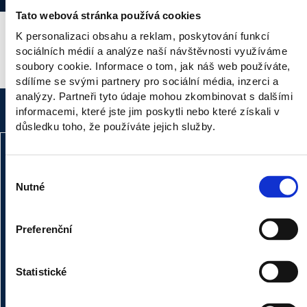
and ensures that they reflect global trends, market
Tato webová stránka používá cookies
needs, and rigorous international accreditation
K personalizaci obsahu a reklam, poskytování funkcí
standards.
sociálních médií a analýze naší návštěvnosti využíváme
soubory cookie. Informace o tom, jak náš web používáte,
SUSTAINABILITY
MARKETING
INTERNATIONAL
sdílíme se svými partnery pro sociální média, inzerci a
PROGRAMMES
analýzy. Partneři tyto údaje mohou zkombinovat s dalšími
informacemi, které jste jim poskytli nebo které získali v
If you have any questions, please ask us.
důsledku toho, že používáte jejich služby.
Výběr
Nutné
souhlasu
Preferenční
Statistické
Ing. Renáta Šejnová