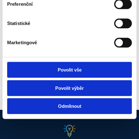
Preferenční
93% of students rate NEWTON University's
Statistické
extracurricular activities as very beneficial. I want to
be there too! Send me news, invitations to interesting
Marketingové
lectures and events.
By submitting the form, you agree to the
privacy policy
.
Povolit vše
Submit application
Povolit výběr
Odmítnout