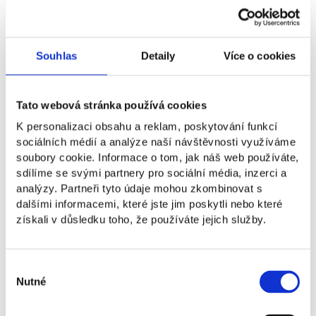
Personal Recommendation
Search engine (Google, Bing, etc.)
Souhlas
Detaily
Více o cookies
Education Fair
University Study Database (bachelorstudies.com,
Tato webová stránka používá cookies
etc.)
K personalizaci obsahu a reklam, poskytování funkcí
Instagram
sociálních médií a analýze naší návštěvnosti využíváme
soubory cookie. Informace o tom, jak náš web používáte,
Facebook
sdílíme se svými partnery pro sociální média, inzerci a
YouTube
analýzy. Partneři tyto údaje mohou zkombinovat s
dalšími informacemi, které jste jim poskytli nebo které
TikTok
získali v důsledku toho, že používáte jejich služby.
LinkedIn
Blog or Publication
Výběr
Nutné
Other
souhlasu
Country of origin
*