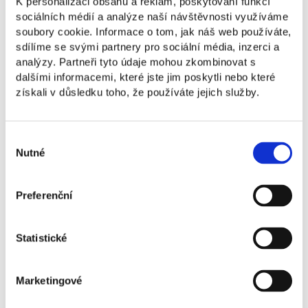
K personalizaci obsahu a reklam, poskytování funkcí
a NEWTON University.
sociálních médií a analýze naší návštěvnosti využíváme
soubory cookie. Informace o tom, jak náš web používáte,
sdílíme se svými partnery pro sociální média, inzerci a
analýzy. Partneři tyto údaje mohou zkombinovat s
Martin Tyšer je CEO spoločnosti Nastejnelodi.cz,
dalšími informacemi, které jste jim poskytli nebo které
ktorá získala ocenenie Účtovná firma roka 2025.
získali v důsledku toho, že používáte jejich služby.
Dlhodobo sa venuje inováciám v oblasti účtovníctva
a digitalizácie finančných procesov.
Vďaka svojim skúsenostiam z praxe prináša pohľad
Výběr
na to, ako efektívne využívať moderné nástroje
Nutné
souhlasu
a technológie v účtovníctve.
Preferenční
Statistické
Marketingové