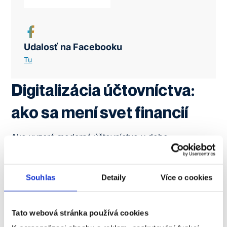
Udalosť na Facebooku
Tu
Digitalizácia účtovníctva:
ako sa mení svet financií
Ako vyzerá moderné účtovníctvo v dobe
digitalizácie? Príďte si vypočuť prednášku Martina
Tyšera a zistiť, ako technológie menia tradičné
finančné procesy aj prácu účtovníkov.
Souhlas
Detaily
Více o cookies
BEZPLATNÉ
Tato webová stránka používá cookies
Akcia je určená pre študentov Vysokej školy Sting