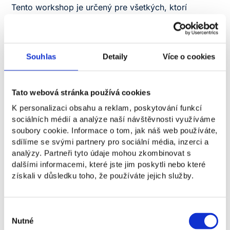
Tento workshop je určený pre všetkých, ktorí
začínajú projekt alebo chcú zlepšiť svoju online
prezentáciu. Ukáže, ako vytvoriť silný dizajn a web,
ktorý pôsobí dôveryhodne, dáva zmysel dlhodobo
a pomáha získavať lepších klientov. Dozviete sa
Souhlas
Detaily
Více o cookies
overený postup z praxe viac než 150 projektov
a 10+ rokov skúseností, vďaka ktorému je možné
navrhovať weby, ktoré nielen dobre vyzerajú, ale aj
Tato webová stránka používá cookies
skutočne fungujú a zarábajú.
K personalizaci obsahu a reklam, poskytování funkcí
sociálních médií a analýze naší návštěvnosti využíváme
soubory cookie. Informace o tom, jak náš web používáte,
BEZPLATNÉ
sdílíme se svými partnery pro sociální média, inzerci a
analýzy. Partneři tyto údaje mohou zkombinovat s
Na akciu je potrebné sa zaregistrovať.
dalšími informacemi, které jste jim poskytli nebo které
Kapacita je obmedzená na 8 účastníkov.
získali v důsledku toho, že používáte jejich služby.
Registrácia
Výběr
Nutné
souhlasu
Ondřej Pospíšil je webdizajnér, ktorý za 10+ rokov