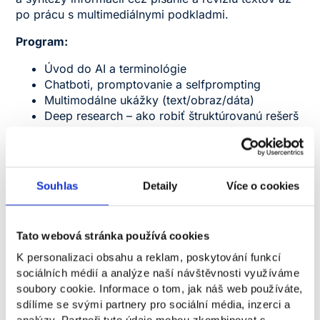
po prácu s multimediálnymi podkladmi.
Program:
Úvod do AI a terminológie
Chatboti, promptovanie a selfprompting
Multimodálne ukážky (text/obraz/dáta)
Deep research – ako robiť štruktúrovanú rešerš
Praktické cvičenia a konzultácie výstupov
Môžete si vybrať z troch termínov:
17. 12. 2025 v
9:40
Souhlas
Detaily
Více o cookies
17. 12. 2025 v
11:30
17. 12. 2025 v
14:00
Tato webová stránka používá cookies
K personalizaci obsahu a reklam, poskytování funkcí
BEZPLATNÉ
sociálních médií a analýze naší návštěvnosti využíváme
soubory cookie. Informace o tom, jak náš web používáte,
Kapacita je obmedzená na 30 účastníkov.
sdílíme se svými partnery pro sociální média, inzerci a
Na akciu je nutné sa zaregistrovať.