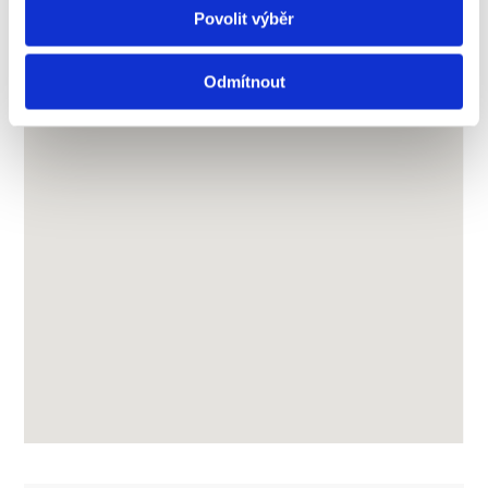
Povolit výběr
Borský, MBA, LL.M., MSc.
, projektový manažér
digitalizácie a umelej inteligencie na NEWTON
University a vedúci Centra rozvoja kompetencií.
Odmítnout