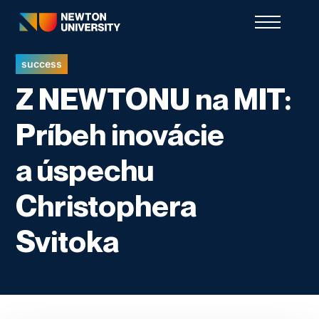
success
Z NEWTONU na MIT:
Príbeh inovácie
a úspechu
Christophera
Svitoka