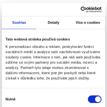
Christopher Svitok, absolvent NEWTON University,
získal bronzovú medailu na prestížnom MIT Medical
Hackathone. Spolu s medzinárodným tímom riešil
Souhlas
Detaily
Více o cookies
konkrétne výzvy v oblasti zdravotníctva.
Christopher hovorí, že NEWTON mu poskytol
Tato webová stránka používá cookies
podporu a príležitosti, vďaka ktorým sa mohol
posunúť ďalej. Jeho príbeh ukazuje, že keď sa
K personalizaci obsahu a reklam, poskytování funkcí
stretne talent, tvrdá práca a správne prostredie, dá
sociálních médií a analýze naší návštěvnosti využíváme
sa uspieť aj na svetovej úrovni.
soubory cookie. Informace o tom, jak náš web používáte,
sdílíme se svými partnery pro sociální média, inzerci a
analýzy. Partneři tyto údaje mohou zkombinovat s
Viac o jeho príbehu si
dalšími informacemi, které jste jim poskytli nebo které
získali v důsledku toho, že používáte jejich služby.
môžete prečítať v článku
Výběr
Nutné
souhlasu