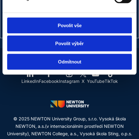
Marketing Manager
+420 720 457 979
Povolit vše
renata.sejnova@newton.university
Povolit výběr
Odmítnout
LinkedIn
Facebook
Instagram
X
YouTube
TikTok
© 2025 NEWTON University Group, s.r.o. Vysoká škola
NEWTON, a.s.(v internacionálním prostředí NEWTON
University), NEWTON College, a.s., Vysoká škola Sting, o.p.s.