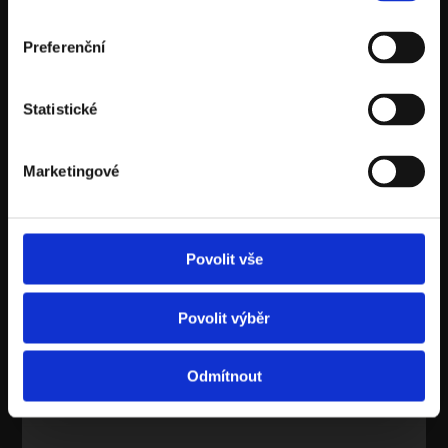
When you combine therapy and
business, you get a functioning
Preferenční
company. | ÚSPĚŠNÍ.
Statistické
Marketingové
Povolit vše
Povolit výběr
JAN LÁT
Jak řídit firmu svobodně a zároveň
Odmítnout
efektivně | ÚSPĚŠNÍ.