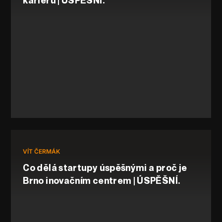
kariéru | ÚSPĚŠNÍ.
VÍT ČERMÁK
Co dělá startupy úspěšnými a proč je
Brno inovačním centrem | ÚSPĚŠNÍ.