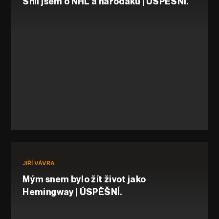
Snil jsem o NHL a nároďáku | ÚSPĚŠNÍ.
JIŘÍ VÁVRA
Mým snem bylo žít život jako
Hemingway | ÚSPĚŠNÍ.