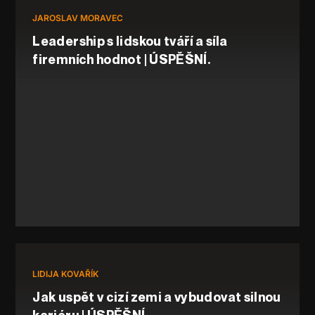
JAROSLAV MORAVEC
Leadership s lidskou tváří a síla
firemních hodnot | ÚSPĚŠNÍ.
LIDIJA KOVAŘÍK
Jak uspět v cizí zemi a vybudovat silnou