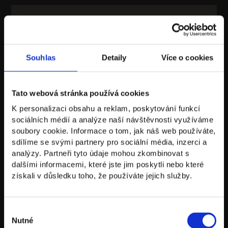
MICHAL VYDRŽEL
V Amerike som nemal plán B, len tvrdo
pracovať a uspieť | ÚSPECH.
Souhlas
Detaily
Více o cookies
Tato webová stránka používá cookies
K personalizaci obsahu a reklam, poskytování funkcí
sociálních médií a analýze naší návštěvnosti využíváme
soubory cookie. Informace o tom, jak náš web používáte,
sdílíme se svými partnery pro sociální média, inzerci a
analýzy. Partneři tyto údaje mohou zkombinovat s
dalšími informacemi, které jste jim poskytli nebo které
získali v důsledku toho, že používáte jejich služby.
Výběr
DAN MÜLLER
Nutné
souhlasu