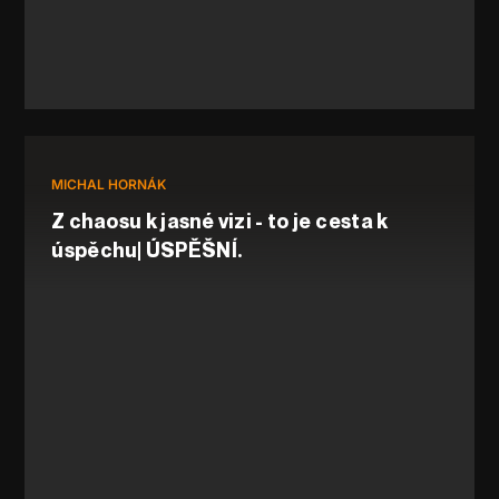
MICHAL HORNÁK
Z chaosu k jasné vizi - to je cesta k
úspěchu| ÚSPĚŠNÍ.