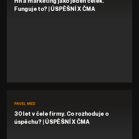
HR a marketing jako jeden celek.
Funguje to? | ÚSPĚŠNÍ X ČMA
PAVEL MED
30 let v čele firmy. Co rozhoduje o
úspěchu? | ÚSPĚŠNÍ X ČMA