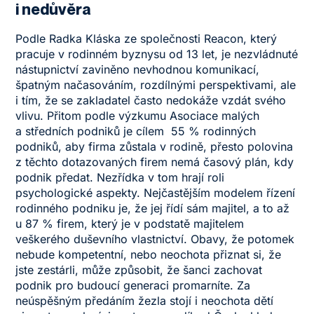
i nedůvěra
Podle Radka Kláska ze společnosti Reacon, který
pracuje v rodinném byznysu od 13 let, je nezvládnuté
nástupnictví zaviněno nevhodnou komunikací,
špatným načasováním, rozdílnými perspektivami, ale
i tím, že se zakladatel často nedokáže vzdát svého
vlivu. Přitom podle výzkumu Asociace malých
a středních podniků je cílem 55 % rodinných
podniků, aby firma zůstala v rodině, přesto polovina
z těchto dotazovaných firem nemá časový plán, kdy
podnik předat. Nezřídka v tom hrají roli
psychologické aspekty. Nejčastějším modelem řízení
rodinného podniku je, že jej řídí sám majitel, a to až
u 87 % firem, který je v podstatě majitelem
veškerého duševního vlastnictví. Obavy, že potomek
nebude kompetentní, nebo neochota přiznat si, že
jste zestárli, může způsobit, že šanci zachovat
podnik pro budoucí generaci promarníte. Za
neúspěšným předáním žezla stojí i neochota dětí