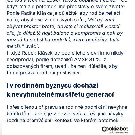
když má ale potomek jiné představy o svém životě?
Podle Radka Kláska je důležité, aby rodiče netlačili
na to, abyste se vzdali svých snů.
„Měl by vám
zbývat prostor proto, abyste si realizovali vlastní
cíle, je důležité najít balanc a kompromis a pak by
možná ta statistika podniků, které nepřežily, byla
menší,“
uvádí.
I když Radek Klásek by podle jeho slov firmu nikdy
neodprodal, podle dotazníků AMSP 31 % z
dotazovaných firem, uvádí, že není důležité, aby
firmu převzali rodinní příslušníci.
I v rodinném byznysu dochází
k nevyhnutelnému střetu generací
I přes cílenou přípravu se rodinné podnikání nevyhne
konfliktům. Rodič je v pozici šéfa a řeší jiné návyky,
rozdílné přemýšlení, kontext, ve kterém potomek
vyrůstá. Klásek starší, který požádal o živnostenské
oprávnění po roce 1989, ve svých začátcích stavěl