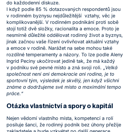
do každodenní diskuze.
I když podle 85 % dotazovaných respondentů jsou
v rodinném byznysu nejdůležitější vztahy, věc je
komplikovanější. V rodinném podnikání proti sobě
stojí totiž dvě složky, racionalita a emoce. Proto je
nesmírně důležité oddělovat rodinný život a byznys,
jinak začnou vaše řízení ovlivňovat aktuální vztahy
a emoce v rodině. Narážet na sebe mohou také
rozdílné temperamenty a názory. To lze podle Aleny
Ingrid Peciny ukočírovat jedině tak, že má každý
v podniku své pevné místo a zná svoji roli.
„Velká
společnost není ani demokracie ani rodina, je to
sportovní tým, výsledek je skvělý, jen když všichni
známe a dodržujeme své místo a maximální tempo
práce.“
Otázka vlastnictví a spory o kapitál
Nejen vědomí vlastního místa, kompetencí a rolí
posiluje šanci, že rodinný podnik bez úhony přežije
zakladatele a bude vzkvétat po další generace.