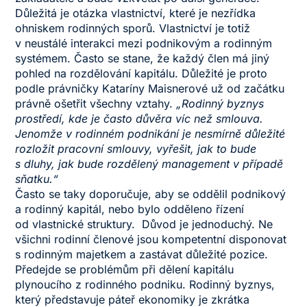
Důležitá je otázka vlastnictví, které je nezřídka
ohniskem rodinných sporů. Vlastnictví je totiž
v neustálé interakci mezi podnikovým a rodinným
systémem. Často se stane, že každý člen má jiný
pohled na rozdělování kapitálu. Důležité je proto
podle právničky Kataríny Maisnerové už od začátku
právně ošetřit všechny vztahy.
„Rodinný byznys
prostředí, kde je často důvěra víc než smlouva.
Jenomže v rodinném podnikání je nesmírně důležité
rozložit pracovní smlouvy, vyřešit, jak to bude
s dluhy, jak bude rozdělený management v případě
sňatku.“
Často se taky doporučuje, aby se oddělil podnikový
a rodinný kapitál, nebo bylo odděleno řízení
od vlastnické struktury. Důvod je jednoduchý. Ne
všichni rodinní členové jsou kompetentní disponovat
s rodinným majetkem a zastávat důležité pozice.
Předejde se problémům při dělení kapitálu
plynoucího z rodinného podniku. Rodinný byznys,
který představuje páteř ekonomiky je zkrátka