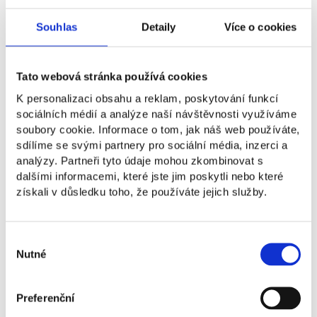
jen na svých zkušenostech a schopnostech. Jeho
syn, který studoval management, preferoval
Souhlas
Detaily
Více o cookies
sofistikované řídící nástroje. Zatímco otec
praktikoval autoritativní styl řízení, Radek prosazoval
demokratický, jiné představy měli i o brandingu
Tato webová stránka používá cookies
a řadě dalších věcech. Podnikatel a prorektor
K personalizaci obsahu a reklam, poskytování funkcí
Vysoké školy NEWTON Jiří Koleňák dodává:
„Často
sociálních médií a analýze naší návštěvnosti využíváme
si zakladatel, který musel extrémně pracovat, mít
soubory cookie. Informace o tom, jak náš web používáte,
ostré lokty a v podniku od začátku dělal všechno
sdílíme se svými partnery pro sociální média, inzerci a
a prosazoval tvrdý podnikatelský přístup myslí, že
analýzy. Partneři tyto údaje mohou zkombinovat s
to nástupce to musí dělat stejně. Jenže vy už
dalšími informacemi, které jste jim poskytli nebo které
nemusíte být tak agresivní, nemusíte budovat. Jde
získali v důsledku toho, že používáte jejich služby.
o to, abyste podnik efektivně zpracovali.“
Když už
to vypadalo, že se neshodnou, otec přišel
s šalamounským řešením.
Výběr
Nutné
souhlasu
Moment předání se musí pečlivě
ošetřit
Preferenční
Klásek starší založil se synem novou společnost