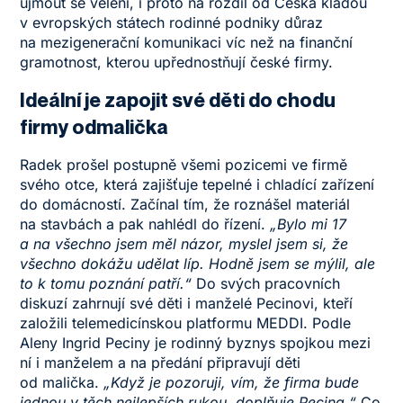
ujmout se velení, i proto na rozdíl od Česka kladou
v evropských státech rodinné podniky důraz
na mezigenerační komunikaci víc než na finanční
gramotnost, kterou upřednostňují české firmy.
Ideální je zapojit své děti do chodu
firmy odmalička
Radek prošel postupně všemi pozicemi ve firmě
svého otce, která zajišťuje tepelné i chladící zařízení
do domácností. Začínal tím, že roznášel materiál
na stavbách a pak nahlédl do řízení.
„Bylo mi 17
a na všechno jsem měl názor, myslel jsem si, že
všechno dokážu udělat líp. Hodně jsem se mýlil, ale
to k tomu poznání patří.“
Do svých pracovních
diskuzí zahrnují své děti i manželé Pecinovi, kteří
založili telemedicínskou platformu MEDDI. Podle
Aleny Ingrid Peciny je rodinný byznys spojkou mezi
ní i manželem a na předání připravují děti
od malička.
„Když je pozoruji, vím, že firma bude
jednou v těch nejlepších rukou, doplňuje Pecina.“
Co