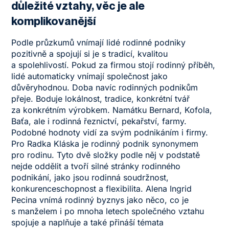
důležité vztahy, věc je ale
komplikovanější
Podle průzkumů vnímají lidé rodinné podniky
pozitivně a spojují si je s tradicí, kvalitou
a spolehlivostí. Pokud za firmou stojí rodinný příběh,
lidé automaticky vnímají společnost jako
důvěryhodnou. Doba navíc rodinných podnikům
přeje. Boduje lokálnost, tradice, konkrétní tvář
za konkrétním výrobkem. Namátku Bernard, Kofola,
Baťa, ale i rodinná řeznictví, pekařství, farmy.
Podobné hodnoty vidí za svým podnikáním i firmy.
Pro Radka Kláska je rodinný podnik synonymem
pro rodinu. Tyto dvě složky podle něj v podstatě
nejde oddělit a tvoří silné stránky rodinného
podnikání, jako jsou rodinná soudržnost,
konkurenceschopnost a flexibilita. Alena Ingrid
Pecina vnímá rodinný byznys jako něco, co je
s manželem i po mnoha letech společného vztahu
spojuje a naplňuje a také přináší témata