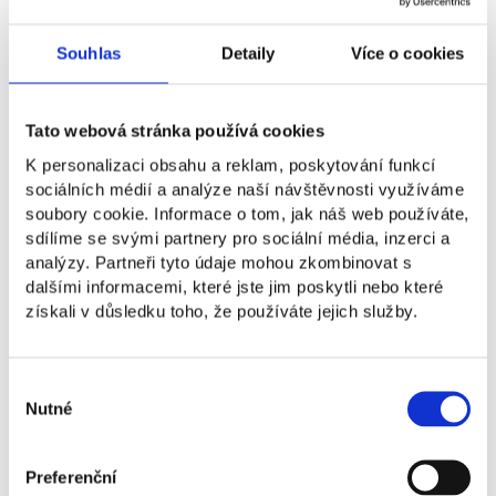
generacemi i moderní přístupy
v managementu. Navazuje na tradici
Souhlas
Detaily
Více o cookies
prvorepublikových sdružení, jejichž členem
byl i Tomáš Baťa. NEWTON se podílí
na konferenci Manažer roku i dalších
Tato webová stránka používá cookies
odborných aktivitách.
K personalizaci obsahu a reklam, poskytování funkcí
sociálních médií a analýze naší návštěvnosti využíváme
soubory cookie. Informace o tom, jak náš web používáte,
sdílíme se svými partnery pro sociální média, inzerci a
analýzy. Partneři tyto údaje mohou zkombinovat s
dalšími informacemi, které jste jim poskytli nebo které
získali v důsledku toho, že používáte jejich služby.
Výběr
Nutné
souhlasu
Český Goodwill
Český Goodwill je prestižní ocenění pro firmy,
Preferenční
kterých si lidé váží – za jejich etiku,