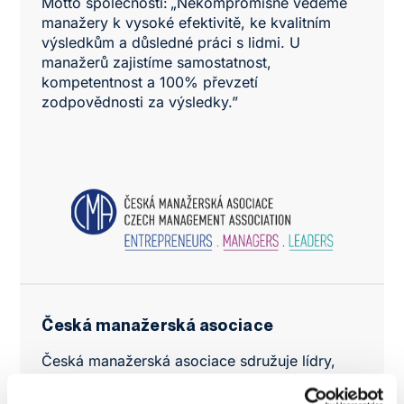
Motto společnosti: „Nekompromisně vedeme
manažery k vysoké efektivitě, ke kvalitním
výsledkům a důsledné práci s lidmi. U
manažerů zajistíme samostatnost,
kompetentnost a 100% převzetí
zodpovědnosti za výsledky.”
Česká manažerská asociace
Česká manažerská asociace sdružuje lídry,
podnikatele a odborníky napříč obory.
Podporuje výměnu zkušeností mezi