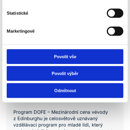
odpovědnost a přínos společnosti.
Společenská odpovědnost není pro nás fráze.
Statistické
Proto opakovaně podporujeme Český
Goodwill a jsme dlouhodobým partnerem této
iniciativy.
Marketingové
Povolit vše
Povolit výběr
Odmítnout
DOFE
Program DOFE – Mezinárodní cena vévody
z Edinburghu je celosvětově uznávaný
vzdělávací program pro mladé lidi, který