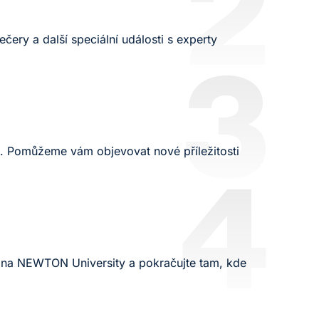
2
ery a další speciální události s experty
3
tů. Pomůžeme vám objevovat nové příležitosti
4
ia na NEWTON University a pokračujte tam, kde