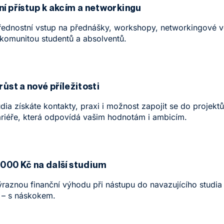
ní přístup k akcím a networkingu
přednostní vstup na přednášky, workshopy, networkingové več
 komunitou studentů a absolventů.
růst a nové příležitosti
dia získáte kontakty, praxi i možnost zapojit se do projek
kariéře, která odpovídá vašim hodnotám i ambicím.
 000 Kč na další studium
výraznou finanční výhodu při nástupu do navazujícího stud
i – s náskokem.