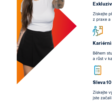
Exkluziv
Získejte 
z praxe a
Kariérní 
Během stu
a růst v 
Sleva 10
Získejte 
jste začal