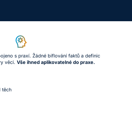
ojeno s praxí. Žádné biflování faktů a definic
y věci.
Vše ihned aplikovatelné do
prax
e
.
d těch