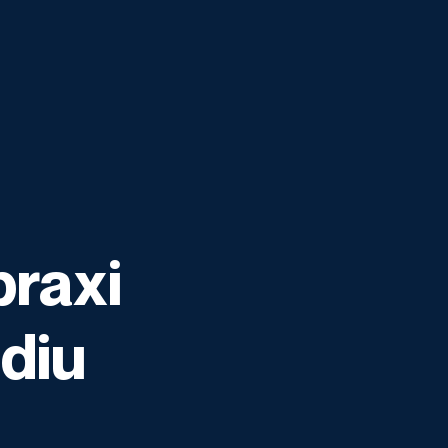
praxi
udiu