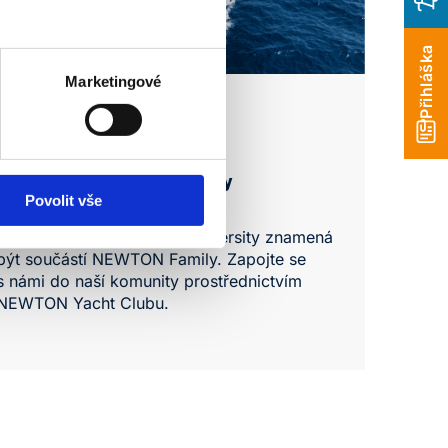
Přihláška
Marketingové
Komunita NEWTON Family
Povolit vše
Být studentem NEWTON University znamená
být součástí NEWTON Family. Zapojte se
s námi do naší komunity prostřednictvím
NEWTON Yacht Clubu.