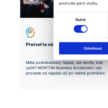
používáte jejich služby.
Výběr
souhlasu
Nutné
Přetvořte nápad ve fungující business
Odmítnout
Máte podnikatelský nápad, ale nevíte, kde
začít?
NEWTON Business Accelerator
vás
provede od nápadu až po reálné podnikání.