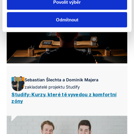
Povolit výběr
Odmítnout
Sebastian Šlechta a Dominik Majera
zakladatelé projektu Studify
Studify: Kurzy, které tě vyvedou z komfortní
zóny