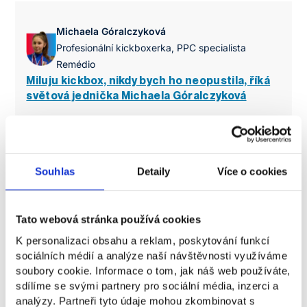
Michaela Góralczyková
Profesionální kickboxerka, PPC specialista
Remédio
Miluju kickbox, nikdy bych ho neopustila, říká
světová jednička Michaela Góralczyková
Souhlas
Detaily
Více o cookies
Tato webová stránka používá cookies
K personalizaci obsahu a reklam, poskytování funkcí
sociálních médií a analýze naší návštěvnosti využíváme
soubory cookie. Informace o tom, jak náš web používáte,
sdílíme se svými partnery pro sociální média, inzerci a
Blanka Adamová
analýzy. Partneři tyto údaje mohou zkombinovat s
Associate Sales Leader ve společnosti