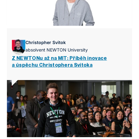
Christopher Svitok
absolvent NEWTON University
Z NEWTONu až na MIT: Příběh inovace
a úspěchu Christophera Svitoka