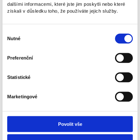
dalšími informacemi, které jste jim poskytli nebo které
Southwestern Advantage
získali v důsledku toho, že používáte jejich služby.
Začít studovat později neznamená začít
pozdě
Výběr
Nutné
souhlasu
Preferenční
Statistické
Marketingové
Vojtěch Šobek a Petr Kamenčák
zakladatelé společnosti BASEFOUND
Povolit vše
Prostor pro kreativitu i estetický pracovní
stůl