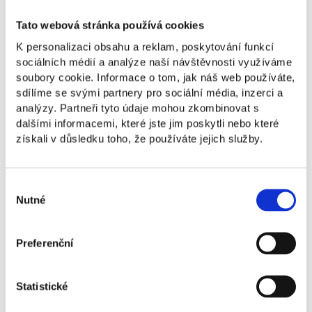
Praha
Brno
Bratislava
Tato webová stránka používá cookies
K personalizaci obsahu a reklam, poskytování funkcí
Bakalářské studium
sociálních médií a analýze naší návštěvnosti využíváme
soubory cookie. Informace o tom, jak náš web používáte,
sdílíme se svými partnery pro sociální média, inzerci a
Navazující magisterské studium
analýzy. Partneři tyto údaje mohou zkombinovat s
dalšími informacemi, které jste jim poskytli nebo které
získali v důsledku toho, že používáte jejich služby.
Global Business and Management,
navazující magisterský program
Economics and Sustainable
Výběr
Management
Nutné
souhlasu
Profesní vzdělání
Preferenční
Stipendia
Statistické