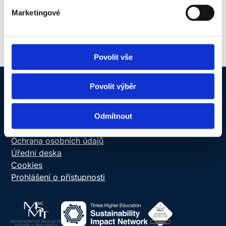
Vedoucí týmu studijního oddělení NUG
Marketingové
Povolit vše
Povolit výběr
NEWTON Today
Odmítnout
Informační systém
Online schránka důvěry
Ochrana osobních údajů
Úřední deska
Cookies
Prohlášení o přístupnosti