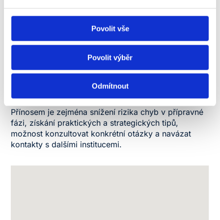
v němž NEWTON University představí své zkušenosti
s mezinárodním rozvojem instituce. Seminář tak
kombinuje oficiální informace přímo od akreditační
Povolit vše
autority s praktickým pohledem hostitelské
univerzity.
Povolit výběr
Cílem setkání je poskytnout školám jasnou orientaci
v akreditačním procesu AACSB, pomoci jim posoudit
Odmítnout
jejich připravenost a nabídnout doporučení, jak
efektivně nastavit interní procesy a strategii.
Přínosem je zejména snížení rizika chyb v přípravné
fázi, získání praktických a strategických tipů,
možnost konzultovat konkrétní otázky a navázat
kontakty s dalšími institucemi.