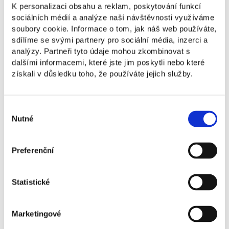
akreditace je vnímána jako mezinárodní značka
K personalizaci obsahu a reklam, poskytování funkcí
kvality v oblasti business vzdělávání.
sociálních médií a analýze naší návštěvnosti využíváme
soubory cookie. Informace o tom, jak náš web používáte,
sdílíme se svými partnery pro sociální média, inzerci a
analýzy. Partneři tyto údaje mohou zkombinovat s
dalšími informacemi, které jste jim poskytli nebo které
získali v důsledku toho, že používáte jejich služby.
Obsah Formal Information Session se zaměřuje
na praktický přehled akreditačního procesu AACSB –
od úvodní fáze způsobilosti až po Continuous
Výběr
Improvement Review – a na představení klíčových
Nutné
souhlasu
standardů kvality v oblasti strategického řízení,
výuky a akademického i profesního zapojení.
Účastníci získají konkrétní doporučení k přípravě
Preferenční
na akreditaci, informace o časovém rámci,
administrativních a finančních nárocích a budou mít
Statistické
prostor pro dotazy, diskuzi i individuální konzultace
se zástupci AACSB.
Součástí programu je také příspěvek věnovaný
Marketingové
internacionalizaci vzdělávání v České republice,