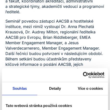
a fakult, koordinátoři akreditací, administrativní
a strategické týmy, akademičtí vedoucí a programoví
ředitelé.
Seminář povedou zástupci AACSB a hostitelské
instituce, mezi nimiž vystoupí Dr. Anna Plechatá
Krausová, Dr. Audrey Milton, regionální ředitelka
AACSB pro Evropu, Brian Riddleberger, EMEA
Member Engagement Manager, a Jesus
Valverdecarnerero, Member Engagement Manager.
Další řečníci budou potvrzeni v následujícím období.
Během setkání budou účastníkům představeny
klíčové informace o poslání AACSB, jejích
standardech kvality a o tom, jakým způsobem
akreditace přispívá ke zvyšování úrovně výuky,
výzkumu a strategického řízení institucí. AACSB byla
založena v roce 1916 ve Spojených státech
Souhlas
Detaily
Více o cookies
amerických, sídlí v Tampě na Floridě a působí jako
mezinárodní nezisková organizace s globálním
dosahem. V současnosti sdružuje a akredituje více
Tato webová stránka používá cookies
než 900 škol ve více než 100 zemích světa a její