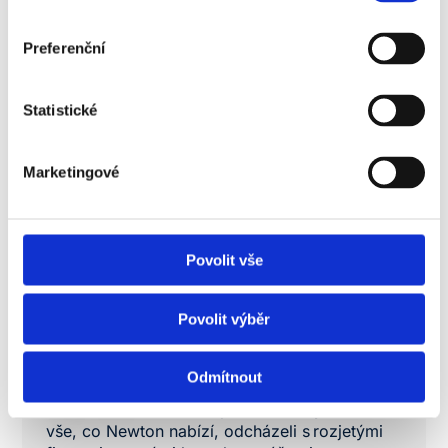
Preferenční
Průběh studia
Statistické
Co se naučíte
Marketingové
Uplatnění absolventů
Povolit vše
Navazující studium
Povolit výběr
Odmítnout
V mém ročníku ti, kteří proaktivně využívali
vše, co Newton nabízí, odcházeli s rozjetými