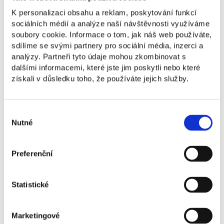
K personalizaci obsahu a reklam, poskytování funkcí
sociálních médií a analýze naší návštěvnosti využíváme
Co se naučíte
soubory cookie. Informace o tom, jak náš web používáte,
sdílíme se svými partnery pro sociální média, inzerci a
analýzy. Partneři tyto údaje mohou zkombinovat s
Uplatnění absolventů
dalšími informacemi, které jste jim poskytli nebo které
získali v důsledku toho, že používáte jejich služby.
Navazující studium
Výběr
Nutné
souhlasu
Preferenční
Jako lektorka soft skills, trenérka, autorka
a certifikovaná koučka navrhuje interaktivní
firemní workshopy a univerzitní semináře
Statistické
a vede individuální koučink zaměřený
na životní směřování, vztahy, komunikaci
a time management. Ve své práci propojuje lidi
Marketingové