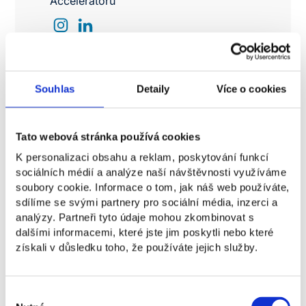
Acceleratoru
Souhlas
Detaily
Více o cookies
Den otevřených dveří
Tato webová stránka používá cookies
K personalizaci obsahu a reklam, poskytování funkcí
Odborníci z praxe po vašem
sociálních médií a analýze naší návštěvnosti využíváme
soubory cookie. Informace o tom, jak náš web používáte,
boku
sdílíme se svými partnery pro sociální média, inzerci a
analýzy. Partneři tyto údaje mohou zkombinovat s
dalšími informacemi, které jste jim poskytli nebo které
získali v důsledku toho, že používáte jejich služby.
Výběr