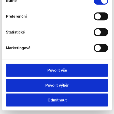
Nutné
souhlasu
Preferenční
Statistické
Mgr. Dominika Špirk, DiS.
Marketingové
Vyučující HR a marketingu
Povolit vše
Povolit výběr
Odmítnout