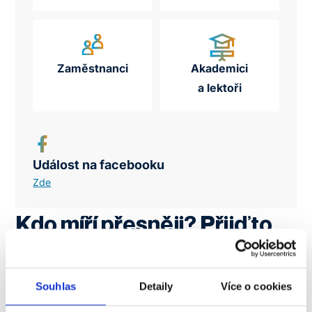
Zaměstnanci
Akademici
a lektoři
Událost na facebooku
Zde
Kdo míří přesněji? Přijď to
zjistit!
Souhlas
Detaily
Více o cookies
Přijďte poměřit své síly na neformální turnaj
v beerpongu, kde nejde jen o přesnou ruku, ale