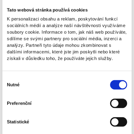
především o dobrou náladu a přátelskou atmosféru.
Stačí sestavit tým o 2 hráčích a vymyslet si nějaké
Tato webová stránka používá cookies
kreativní jméno týmu, které vás bude doprovázet až
K personalizaci obsahu a reklam, poskytování funkcí
do finále.
sociálních médií a analýze naší návštěvnosti využíváme
soubory cookie. Informace o tom, jak náš web používáte,
Máte možnost potkat se s lidmi z celé školy v jiném
sdílíme se svými partnery pro sociální média, inzerci a
než akademickém prostředí.
analýzy. Partneři tyto údaje mohou zkombinovat s
Termín:
1. 4. 2026 od 19:00
dalšími informacemi, které jste jim poskytli nebo které
Místo:
Zlatá loď, nám. Svobody 5, Brno
získali v důsledku toho, že používáte jejich služby.
Cena:
250 Kč za tým (1 osoba = 125 Kč)
Výběr
Nutné
souhlasu
250 Kč
250 Kč za tým (1 osoba = 125 Kč)
Preferenční
Registrace
Statistické