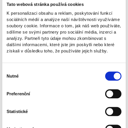
Tato webová stránka používá cookies
Více než 20 let se aktivně věnuje marketingu
K personalizaci obsahu a reklam, poskytování funkcí
a reklamě – v současnosti především jako
sociálních médií a analýze naší návštěvnosti využíváme
přednášející a poradce. NEWTON je pro něj
soubory cookie. Informace o tom, jak náš web používáte,
prostorem, kde se potkávají zkušení se
sdílíme se svými partnery pro sociální média, inzerci a
začátečníky, což on sám vnímá jako velmi
analýzy. Partneři tyto údaje mohou zkombinovat s
přínosné pro všechny zúčastněné.
dalšími informacemi, které jste jim poskytli nebo které
získali v důsledku toho, že používáte jejich služby.
Karel Novotný
Marketingový expert, zakladatel Brand
Family, vyučující marketingových předmětů
Výběr
Nutné
souhlasu
Preferenční
Praktické informace
Statistické