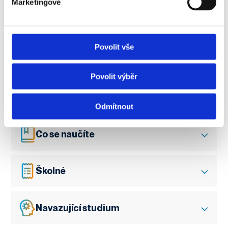
Marketingové
Informace o studiu
Povolit vše
Přijímací řízení
Povolit výběr
Průběh studia
Odmítnout
Co se naučíte
Školné
Navazující studium