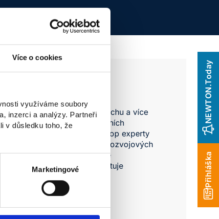
Více o cookies
NEWTON.Today
ěvnosti využíváme soubory
ním podnikáním v cestovním ruchu a více
, inzerci a analýzy. Partneři
e stála u zrodu několika studijních
li v důsledku toho, že
je se soukromým sektorem a top experty
 za sebou řadu výzkumných a rozvojových
stinační management a má velké
Přihláška
. Na NEWTON University garantuje
Marketingové
o profilové předměty.