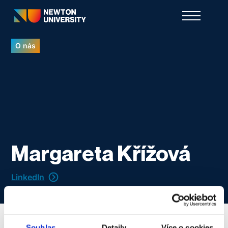
O nás
Margareta Křížová
LinkedIn
Souhlas
Detaily
Více o cookies