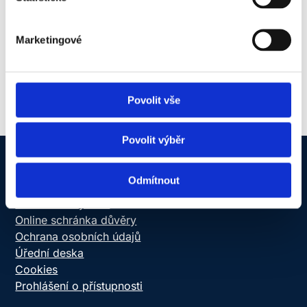
Margareta Křížová, MBA
Marketingové
Povolit vše
Povolit výběr
Odmítnout
NEWTON Today
Informační systém
Online schránka důvěry
Ochrana osobních údajů
Úřední deska
Cookies
Prohlášení o přístupnosti