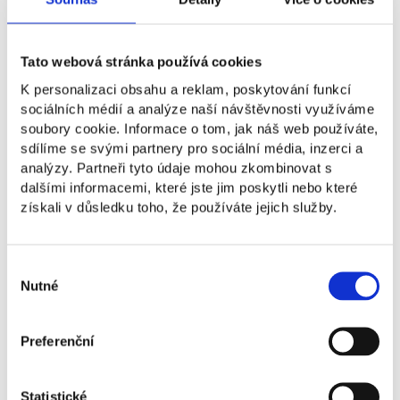
Business mentorka a poradkyně v oblasti
Tato webová stránka používá cookies
obchodní strategie a fúzí a akvizic (M&A).
Zároveň spolupracuje se startupy v rámci
K personalizaci obsahu a reklam, poskytování funkcí
vyjednávání o vstupu finančního investora. Je
sociálních médií a analýze naší návštěvnosti využíváme
business mentorkou v podnikatelských
soubory cookie. Informace o tom, jak náš web používáte,
inkubátorech a akcelerátorech a porotkyní
sdílíme se svými partnery pro sociální média, inzerci a
v podnikatelských soutěžích jako T‑Mobile
analýzy. Partneři tyto údaje mohou zkombinovat s
rozjezdy, Startup Weekend nebo Women
dalšími informacemi, které jste jim poskytli nebo které
Startup Competition. Je členkou Rady
získali v důsledku toho, že používáte jejich služby.
pro komercializaci výsledků vědy a výzkumu
České zemědělské univerzity. V České televizi
byla investorkou v pořadu Den D. Moderovala
Výběr
svůj autorský pořad na Rádiu ZET, Podnikání
Nutné
souhlasu
od A do ZET a v České televizi moderovala
pořad zaměřený na finanční gramotnost
a podnikání, Máme na to. Vydavatelství
Preferenční
Albatros vydalo její knížku Z deníku investorky
aneb Jak podnikat a nezbláznit se.
Statistické