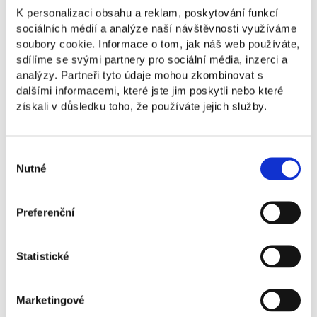
K personalizaci obsahu a reklam, poskytování funkcí
sociálních médií a analýze naší návštěvnosti využíváme
Martin Brablec je copywriter a expert
soubory cookie. Informace o tom, jak náš web používáte,
na obsahový marketing s 19 lety zkušeností.
sdílíme se svými partnery pro sociální média, inzerci a
Založil agenturu Hook&Tell, publikuje, přednáší
analýzy. Partneři tyto údaje mohou zkombinovat s
a školí. Obsahový marketing a copywriting
dalšími informacemi, které jste jim poskytli nebo které
vyučoval na NEWTON College a Masarykově
získali v důsledku toho, že používáte jejich služby.
univerzitě. Jako mentor programu
CzechStarter a ESA pomáhal startupům
a inovativním firmám s komunikací.
Výběr
Nutné
souhlasu
Martin Brablec
Mentor NEWTON Business Accelerator,
Preferenční
zakladatel agentury Hook&Tell a copywriter
Statistické
Marketingové