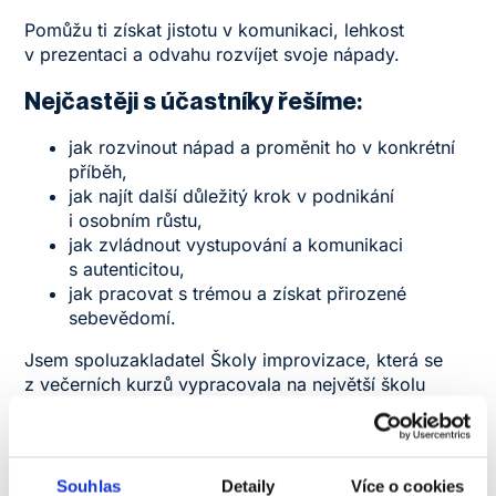
Pomůžu ti získat jistotu v komunikaci, lehkost
v prezentaci a odvahu rozvíjet svoje nápady.
Nejčastěji s účastníky řešíme:
jak rozvinout nápad a proměnit ho v konkrétní
příběh,
jak najít další důležitý krok v podnikání
i osobním růstu,
jak zvládnout vystupování a komunikaci
s autenticitou,
jak pracovat s trémou a získat přirozené
sebevědomí.
Jsem spoluzakladatel Školy improvizace, která se
z večerních kurzů vypracovala na největší školu
aplikované improvizace na světě. Už více než 20 let
propojuji svět kreativity, leadershipu a lidskosti
a pomáhám lidem nacházet sílu v otevřenosti, ne
v dokonalosti.
Souhlas
Detaily
Více o cookies