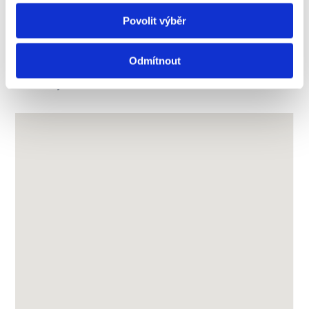
Vyzkoušíte si návrh vlastního udržitelného
Povolit výběr
řešení s využitím AI.
Více informací naleznete na:
Odmítnout
https://newton.university/newton-global-leaders-
academy/