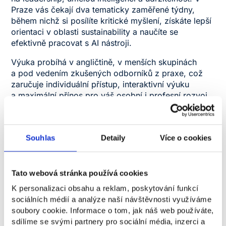
Praze vás čekají dva tematicky zaměřené týdny,
během nichž si posílíte kritické myšlení, získáte lepší
orientaci v oblasti sustainability a naučíte se
efektivně pracovat s AI nástroji.
Výuka probíhá v angličtině, v menších skupinách
a pod vedením zkušených odborníků z praxe, což
zaručuje individuální přístup, interaktivní výuku
a maximální přínos pro váš osobní i profesní rozvoj.
14 000 Kč - 17 900 Kč
Souhlas
Detaily
Více o cookies
Na akci je nutné se registrovat.
Registrace
Tato webová stránka používá cookies
K personalizaci obsahu a reklam, poskytování funkcí
sociálních médií a analýze naší návštěvnosti využíváme
soubory cookie. Informace o tom, jak náš web používáte,
Každý týden má jasné téma. Můžete se zapojit
sdílíme se svými partnery pro sociální média, inzerci a
do jednoho nebo rovnou do obou. Program je