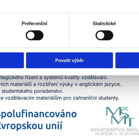
posílení kvality vzdělávání, zvýšení odborných kompetenc
vníků, podporu studijní úspěšnosti studentů a modernizaci 
Preferenční
Statistické
vým cílem projektu je zvýšení internacionalizace studijního p
ém jazyce a intenzivnější spolupráce se zahraničními instit
jmu o studium na Vysoké škole NEWTON a vytvoření modern
tuje aktuální potřeby studentů a pracovníků školy.
tu:
Povolit výběr
ků a rozvoj kompetencí akademických pracovníků.
tegického řízení a systémů kvality vzdělávání.
jních materiálů a rozšíření výuky v anglickém jazyce.
 studentského poradenství.
ke vzdělávacím materiálům pro zahraniční studenty.