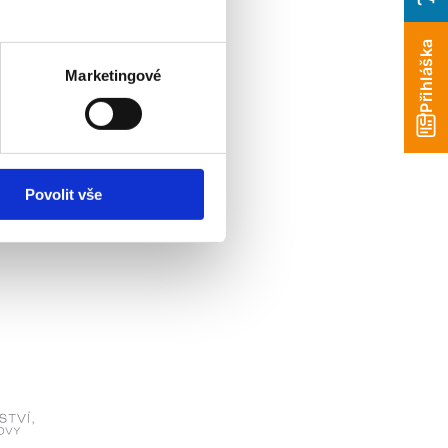
í akademických
Přihláška
strategického řízení
Marketingové
rocesu, rozšíření
ucemi. Projekt také
ího akademického
Povolit vše