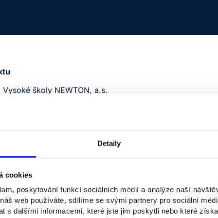
ktu
j Vysoké školy NEWTON, a.s.
 NEWTON, a.s.
02.XX/00/23_022/0008969
Detaily
Tento projekt je spolufinancován Evropskou unií
kého sociálního fondu Plus (ESF+) v rámci Operačního
á cookies
omenský (OP JAK).
klam, poskytování funkcí sociálních médií a analýze naší návšt
 náš web používáte, sdílíme se svými partnery pro sociální média
025 – 31. 7. 2027
 s dalšími informacemi, které jste jim poskytli nebo které získa