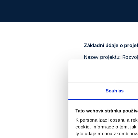
Základní údaje o proje
Název projektu: Rozvo
Žadatel: Vysoká škola
Číslo projektu:
CZ.02.
Souhlas
Financování projektu: 
prostřednictvím Evrops
Tato webová stránka použív
programu Jan Amos K
K personalizaci obsahu a re
cookie. Informace o tom, jak
Doba realizace: 1. 2. 2
tyto údaje mohou zkombinovat