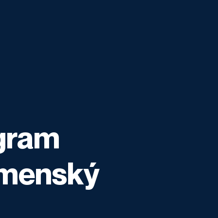
gram
menský