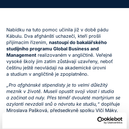
Nabídku na tuto pomoc učinila již v době pádu
Kábulu. Dva afghánští uchazeči, kteří prošli
přijímacím řízením,
nastoupí do bakalářského
studijního programu Global Business and
Management
realizovaném v angličtině. Veřejné
vysoké školy jim zatím zůstávají uzavřeny, neboť
češtinu ještě neovládají na akademické úrovni
a studium v angličtině je zpoplatněno.
„Pro afghánské stipendisty je to velmi důležitý
mezník v životě. Museli opustit svoji vlast i studia
a začínat od nuly. Přes téměř dvouleté martýrium se
azylanti nevzdali snů o návratu ke studiu,“
doplňuje
Miroslava Pašková, předsedkyně spolku Vlčí Máky.
„Česká republika umožňuje nostrifikaci afghánských
maturit i VŠ titulů –⁠ jejich uznání se v poslední době