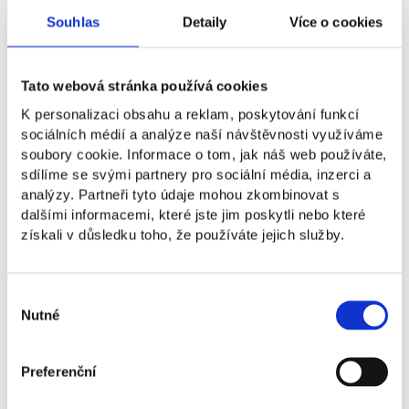
dočkali mnozí tlumočníci, což jim společně
s prohlubováním češtiny pomůže růst na kariérním
Souhlas
Detaily
Více o cookies
žebříčku. Osudy evakuovaných Afghánců v mnohém
připomínají československé emigranty po 48. a 68.
roce,“
vysvětluje Pašková.
Tato webová stránka používá cookies
K personalizaci obsahu a reklam, poskytování funkcí
“Život v Afghánistanu nebyl nikdy snadný. Denně
sociálních médií a analýze naší návštěvnosti využíváme
byly stovky Afghánců zabity při sebevražedných
soubory cookie. Informace o tom, jak náš web používáte,
atentátech a bombových útocích. I přesto lidé stále
sdílíme se svými partnery pro sociální média, inzerci a
doufají v trvalý mír, ke kterému naneštěstí nikdy
analýzy. Partneři tyto údaje mohou zkombinovat s
nedošlo. Před opuštěním Afghánistánu jsem studoval
dalšími informacemi, které jste jim poskytli nebo které
na American University of Afghanistan, univerzitě
získali v důsledku toho, že používáte jejich služby.
západního typu, která byla napadena v roce 2016
Talibanem a stále patří mezi jeho hlavní cíle.
Studoval jsem ekonomii a doufal, že po absolvování
Výběr
budu sloužit své vlasti, ale dveře univerzity byly
Nutné
souhlasu
zavřeny poté, co Taliban převzal kontrolu
nad Kabulem,“
vypráví Asmatullah Ahmadzai.
Ten opustil spolu s rodiči Kabul poté, co jeho otci,
Preferenční
vysloužilému armádnímu důstojníku, explodovala