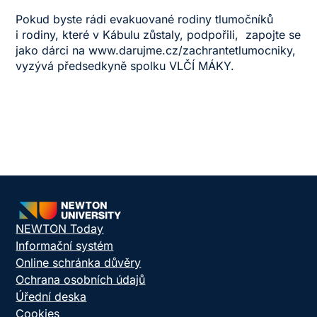
Pokud byste rádi evakuované rodiny tlumočníků
i rodiny, které v Kábulu zůstaly, podpořili, zapojte se
jako dárci na
www.darujme.cz/zachrantetlumocniky
,
vyzývá předsedkyně spolku VLČÍ MÁKY.
NEWTON Today
Informační systém
Online schránka důvěry
Ochrana osobních údajů
Úřední deska
Cookies