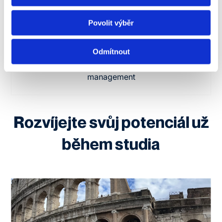
Milan Košdy
Povolit výběr
Vyučující Centra humanitních věd, odborník na
Odmítnout
rozvoj lidí, vzdělávání, koučink, osobní
marketing, nábor, onboarding a talent
management
Rozvíjejte svůj potenciál už
během studia