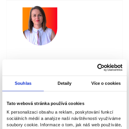
PhDr. Mgr. Barbora Pánková, Ph.D., MBA
Vyučující aplikované psychologie, koordinátorka
Souhlas
Detaily
Více o cookies
kvality výuky, metodička bakalářských a
diplomových prací
Tato webová stránka používá cookies
K personalizaci obsahu a reklam, poskytování funkcí
sociálních médií a analýze naší návštěvnosti využíváme
soubory cookie. Informace o tom, jak náš web používáte,