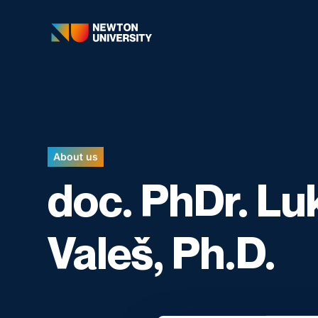
About us
doc. PhDr. Lu
Valeš, Ph.D.