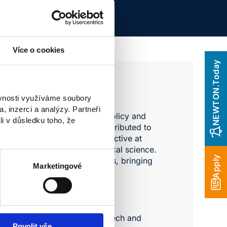
Více o cookies
NEWTON.Today
ěvnosti využíváme soubory
, inzerci a analýzy. Partneři
 political science, economic policy and
li v důsledku toho, že
t several ministries and contributed to
mic supervisor, he has been active at
lications in the field of political science.
Apply
nspires, engages and motivates, bringing
Marketingové
ations, Political Analyst for Czech and
Povolit vše