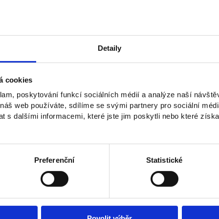
Detaily
á cookies
klam, poskytování funkcí sociálních médií a analýze naší návšt
 náš web používáte, sdílíme se svými partnery pro sociální média
Lukáš Valeš is an associate professor specialising in
 s dalšími informacemi, které jste jim poskytli nebo které získa
international management. He has previously worked a
a number of expert projects. As a lecturer and acade
multiple universities. He is the author of numerous pub
He views NEWTON University as an institution that i
Preferenční
Statistické
together the best of theory and practice.
doc. PhDr. Lukáš Valeš, Ph.D.
Lecturer in Political Science and International Rel
Povolit výběr