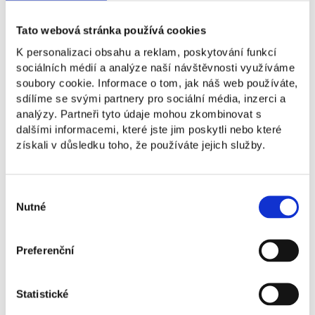
Tato webová stránka používá cookies
Jiří je zakladatelem společnosti COMOJO. Do
začátku roku 2024 vedl Deloitte Next, kde se
K personalizaci obsahu a reklam, poskytování funkcí
věnoval především inovacím a byznys strategii
sociálních médií a analýze naší návštěvnosti využíváme
inovativních firem. Jako marketingový expert
soubory cookie. Informace o tom, jak náš web používáte,
navrhoval komunikační strategie například
sdílíme se svými partnery pro sociální média, inzerci a
pro značky Škoda Auto, Pepsi, Staropramen,
analýzy. Partneři tyto údaje mohou zkombinovat s
Albert, Nivea a další. Jiří je kreativec a píše
dalšími informacemi, které jste jim poskytli nebo které
články, se svou sestrou vydal knihu České
získali v důsledku toho, že používáte jejich služby.
pivní pohádky a produkuje podcast. Jiří vám
jako mentor poradí s technologickými
projekty, ale taky s marketingem a kreativní
Výběr
cestou k zákazníkovi.
Nutné
souhlasu
Jiří Vávra
Preferenční
Mentor NEWTON Business Acceleratoru,
byznysový a marketingový stratég,
Statistické
zakladatel CoMojo a Budedobre.cz.