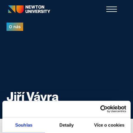
O nás
Jiří Vávra
Souhlas
Detaily
Více o cookies