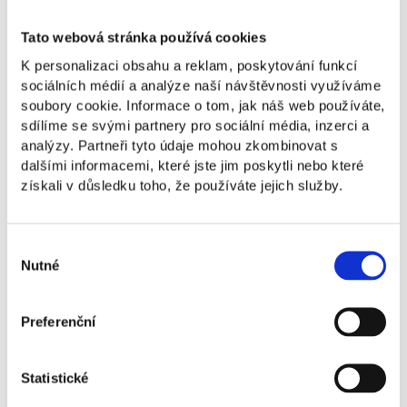
1
Navazujte cenné kontakty a partnerství
Tato webová stránka používá cookies
Potkáte inspirativní podnikatele, kreativce
K personalizaci obsahu a reklam, poskytování funkcí
a odborníky, kteří mohou obohatit váš projekt.
sociálních médií a analýze naší návštěvnosti využíváme
Vytvořte si síť kontaktů, které mohou vést
soubory cookie. Informace o tom, jak náš web používáte,
k zajímavým obchodním příležitostem.
2
sdílíme se svými partnery pro sociální média, inzerci a
analýzy. Partneři tyto údaje mohou zkombinovat s
dalšími informacemi, které jste jim poskytli nebo které
Buď
t
e součástí komunity tvůrců
získali v důsledku toho, že používáte jejich služby.
Pop Up Market je více než jen obchodní příležitost.
Je to platforma pro inspiraci a spolupráci. Připojte se
Výběr
k lidem, kteří sdílejí vaši vášeň pro inovace a tvůrčí
Nutné
souhlasu
přístupy.
3
Preferenční
Propagujte svou značku
Statistické
Využijte jedinečnou příležitost k propagaci své
značky v prostředí plném kreativity. Prezentujte své