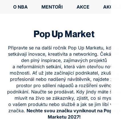
O NBA
MENTOŘI
AKCE
AKCELERO
Pop Up Market
Připravte se na další ročník Pop Up Marketu, kde se
setkávají inovace, kreativita a networking. Čeká vás
den plný inspirace, zajímavých projektů
a neformálních setkání, která vám otevřou nové
možnosti. Ať už jste začínající podnikatel, zkušený
profesionál nebo nadšený návštěvník, najdete zde
prostor pro sdílení nápadů a rozšíření svého
podnikání. Naučte se prodávat. Kdy jindy máte šanci
mluvit na živo se zákazníky, zjistit, co si myslí
o vašem produktu nebo službě a jak se jim líbí vaše
značka.
Nechte svou značku vyniknout na Pop Up
Marketu 2027!