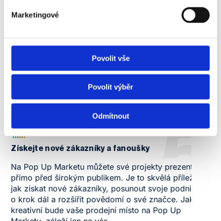
produkty a služby, ať už jde o originální designy,
Marketingové
chutné dobroty nebo inovativní nápady.
4
Povolit vše
Získejte přehled o trhu a nových trendech
Sledujte, jaké trendy a novinky hýbou trhem. Pop Up
Povolit výběr
Market je ideálním místem pro získání inspirace
a poznání konkurence. Objevte nové nápady
a inspirujte se pro svůj další projekt!
5
Odmítnout
Získejte nové zákazníky a fanoušky
Na Pop Up Marketu můžete své projekty prezentovat
přímo před širokým publikem. Je to skvělá příležitost
jak získat nové zákazníky, posunout svoje podnikání
o krok dál a rozšířit povědomí o své značce. Jak
kreativní bude vaše prodejní místo na Pop Up