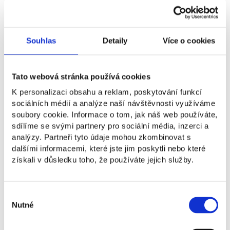
na škole. Vánoční posezení je skvělou příležitostí
setkat se se spolužáky, vyučujícími i zaměstnanci
mimo výuku, popovídat si, pobavit se a společně
nasát sváteční náladu.
Souhlas
Detaily
Více o cookies
100 Kč
Tato webová stránka používá cookies
K personalizaci obsahu a reklam, poskytování funkcí
Na akci je nutné se registrovat.
sociálních médií a analýze naší návštěvnosti využíváme
Registrace
soubory cookie. Informace o tom, jak náš web používáte,
sdílíme se svými partnery pro sociální média, inzerci a
analýzy. Partneři tyto údaje mohou zkombinovat s
dalšími informacemi, které jste jim poskytli nebo které
Na co se můžete těšit?
získali v důsledku toho, že používáte jejich služby.
Movie night
Tombola
Výběr
Svařák
Nutné
souhlasu
DJ & hudbu
Bar